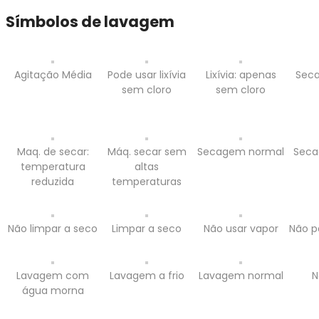
Símbolos de lavagem
Agitação Média
Pode usar lixívia
Lixívia: apenas
Seca
sem cloro
sem cloro
Maq. de secar:
Máq. secar sem
Secagem normal
Seca
temperatura
altas
reduzida
temperaturas
Não limpar a seco
Limpar a seco
Não usar vapor
Não p
Lavagem com
Lavagem a frio
Lavagem normal
N
água morna