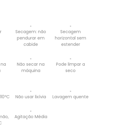
r
Secagem: não
Secagem
pendurar em
horizontal sem
cabide
estender
 na
Não secar na
Pode limpar a
a
máquina
seco
110ºC
Não usar lixívia
Lavagem quente
mão,
Agitação Média
C