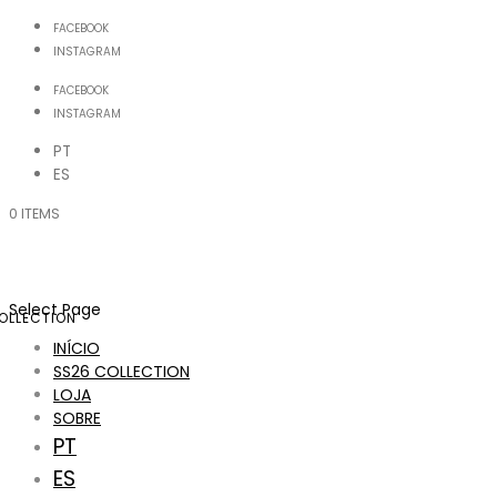
FACEBOOK
INSTAGRAM
FACEBOOK
INSTAGRAM
PT
ES
0 ITEMS
Select Page
OLLECTION
INÍCIO
SS26 COLLECTION
LOJA
SOBRE
PT
ES