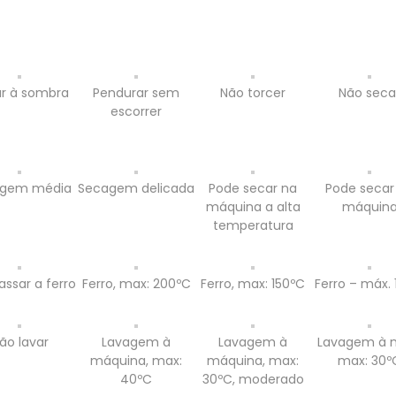
r à sombra
Pendurar sem
Não torcer
Não seca
escorrer
gem média
Secagem delicada
Pode secar na
Pode secar
máquina a alta
máquin
temperatura
assar a ferro
Ferro, max: 200ºC
Ferro, max: 150ºC
Ferro – máx. 
ão lavar
Lavagem à
Lavagem à
Lavagem à 
máquina, max:
máquina, max:
max: 30º
40ºC
30ºC, moderado