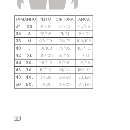
TAMANHO
PEITO
CINTURA
ANCA
34
XS
89/92
67/70
95/98
36
S
93/96
71/74
99/102
38
M
97/100
75/78
103/106
40
L
101/103
79/82
107/110
42
XL
105/108
83/85
111/113
44
2XL
109/112
87/90
115/118
46
3XL
113/116
91/94
119/122
48
4XL
117/120
95/98
123/126
50
5XL
121/125
100/103
127/130
x