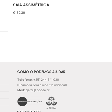
SAIA ASSIMÉTRICA
€
132,30
This
product
has
→
multiple
variants.
The
options
may
be
COMO O PODEMOS AJUDAR
chosen
Telefone:
+351 244 841 020
on
(Chamada para a rede fixa nacional)
Mail:
geral@pooze.pt
the
product
page
PAGAMENTOS