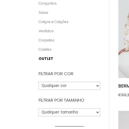
Conjuntos
Saias
Calças e Calções
Vestidos
Corpetes
Coletes
OUTLET
FILTRAR POR COR
BER
€
99,
FILTRAR POR TAMANHO
This
prod
has
multi