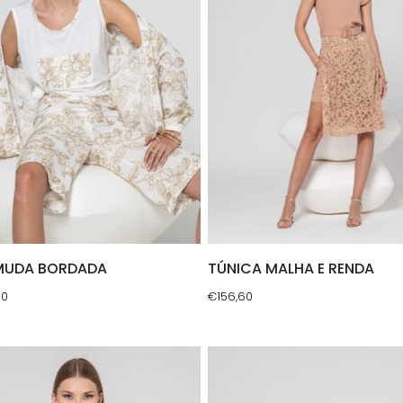
MUDA BORDADA
TÚNICA MALHA E RENDA
30
€
156,60
This
uct
product
has
ple
multiple