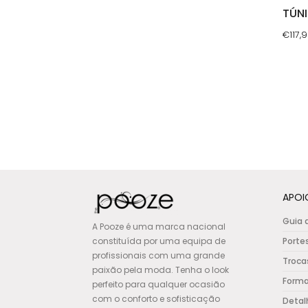
TÚN
€
117,
This
prod
has
multi
varia
The
opti
may
be
APOI
chos
Guia 
A Pooze é uma marca nacional
on
constituída por uma equipa de
Porte
the
profissionais com uma grande
Troca
prod
paixão pela moda. Tenha o look
Form
pag
perfeito para qualquer ocasião
com o conforto e sofisticação
Detal