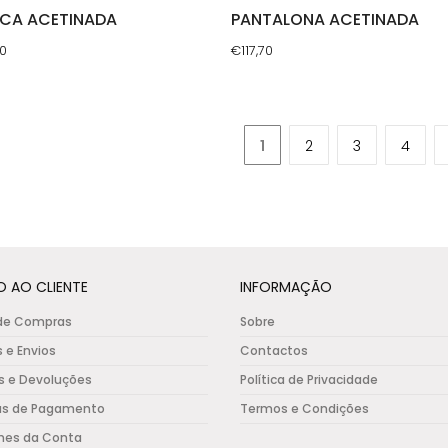
ICA ACETINADA
PANTALONA ACETINADA
90
€
117,70
This
uct
product
has
1
2
3
4
ple
multiple
nts.
variants.
The
ons
options
may
be
O AO CLIENTE
INFORMAÇÃO
en
chosen
de Compras
Sobre
on
s e Envios
Contactos
the
s e Devoluções
Política de Privacidade
uct
product
as de Pagamento
Termos e Condições
e
page
hes da Conta