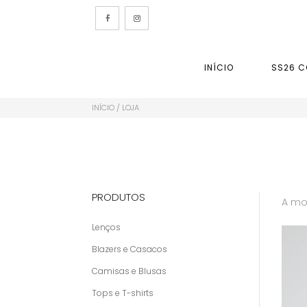
INÍCIO
SS26 C
INÍCIO
/ LOJA
PRODUTOS
A mos
Lenços
Blazers e Casacos
Camisas e Blusas
Tops e T-shirts