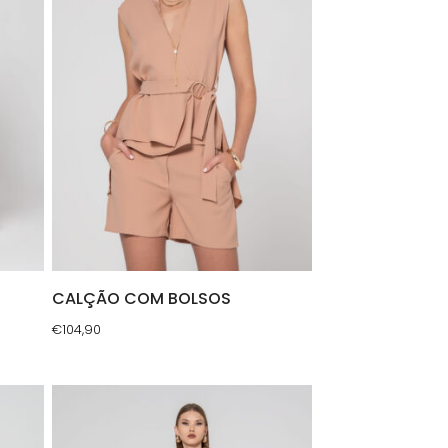
CALÇÃO COM BOLSOS
€
104,90
This
product
has
multiple