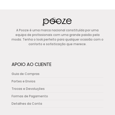
multiple
variants.
The
options
A Pooze é uma marca nacional constituída por uma
may
equipa de profissionais com uma grande paixão pela
be
moda. Tenha o look perfeito para qualquer ocasião com o
conforto e sofisticação que merece.
chosen
on
the
APOIO AO CLIENTE
product
page
Guia de Compras
Portes e Envios
Trocas e Devoluções
Formas de Pagamento
Detalhes da Conta