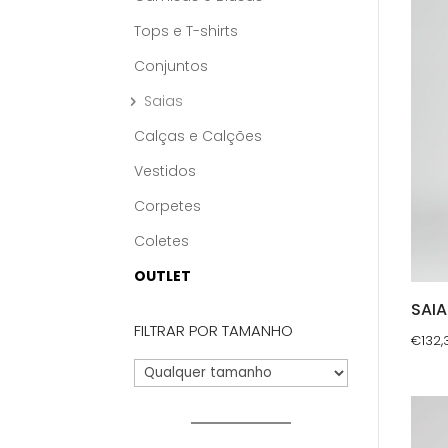
Tops e T-shirts
Conjuntos
Saias
Calças e Calções
Vestidos
Corpetes
Coletes
OUTLET
SAIA
FILTRAR POR TAMANHO
€
132,
This
prod
has
multi