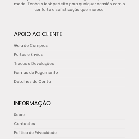
options
moda. Tenha o look perfeito para qualquer ocasião com o
conforto e sofisticação que merece.
may
be
chosen
APOIO AO CLIENTE
on
the
Guia de Compras
product
Portes e Envios
page
Trocas e Devoluções
Formas de Pagamento
Detalhes da Conta
INFORMAÇÃO
Sobre
Contactos
Política de Privacidade