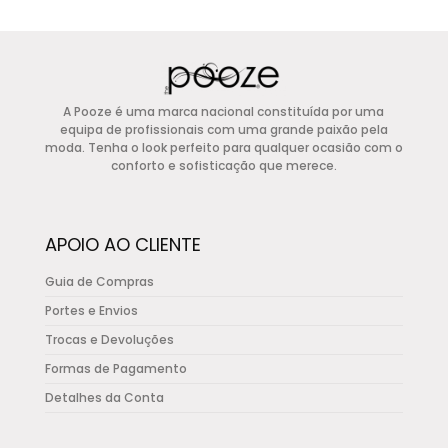
original
atual
product
era:
é:
has
€149,00.
€74,50.
multiple
variants.
A Pooze é uma marca nacional constituída por uma
The
equipa de profissionais com uma grande paixão pela
options
moda. Tenha o look perfeito para qualquer ocasião com o
conforto e sofisticação que merece.
may
be
chosen
APOIO AO CLIENTE
on
the
Guia de Compras
product
Portes e Envios
page
Trocas e Devoluções
Formas de Pagamento
Detalhes da Conta