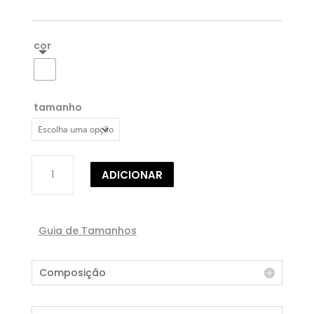
cor
tamanho
Quantidade
ADICIONAR
de
BLUSA
C/
PADRÃO
Guia de Tamanhos
POOZE
Composição