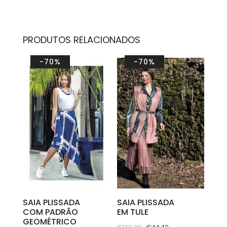
PRODUTOS RELACIONADOS
-70%
-70%
SAIA PLISSADA
SAIA PLISSADA
COM PADRÃO
EM TULE
GEOMÉTRICO
O
O