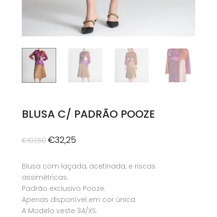
BLUSA C/ PADRÃO POOZE
O
O
€
32,25
€
107,50
preço
preço
original
atual
Blusa com laçada, acetinada, e riscas
era:
é:
assimétricas.
€107,50.
€32,25.
Padrão exclusivo Pooze.
Apenas disponível em cor única.
A Modelo veste 34/XS.