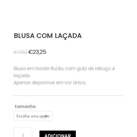
BLUSA COM LAÇADA
O
O
€
23,25
€
77,50
preço
preço
original
atual
Blusa em tecido fluído, com gola de rebuço e
era:
é:
laçada.
€77,50.
€23,25.
Apenas disponível em cor única.
tamanho
Quantidade
ADICIONAR