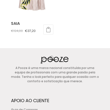
chosen
chosen
on
on
the
the
product
product
SAIA
page
page
O
O
€
124,00
€
37,20
preço
preço
This
original
atual
product
era:
é:
has
€124,00.
€37,20.
multiple
variants.
A Pooze é uma marca nacional constituída por uma
The
equipa de profissionais com uma grande paixão pela
options
moda. Tenha o look perfeito para qualquer ocasião com o
conforto e sofisticação que merece.
may
be
chosen
APOIO AO CLIENTE
on
the
Guia de Compras