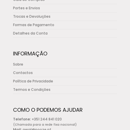
product
Portes e Envios
page
Trocas e Devoluções
Formas de Pagamento
Detalhes da Conta
INFORMAÇÃO
Sobre
Contactos
Política de Privacidade
Termos e Condições
COMO O PODEMOS AJUDAR
Telefone:
+351 244 841 020
(Chamada para a rede fixa nacional)
Mail:
geral@pooze.pt