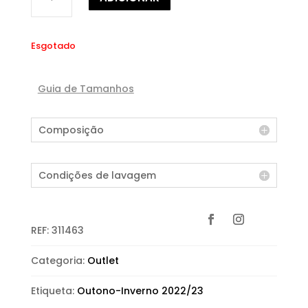
de
BLUSA
COM
Esgotado
LAÇADA
Guia de Tamanhos
Composição
Condições de lavagem
REF:
311463
Categoria:
Outlet
Etiqueta:
Outono-Inverno 2022/23