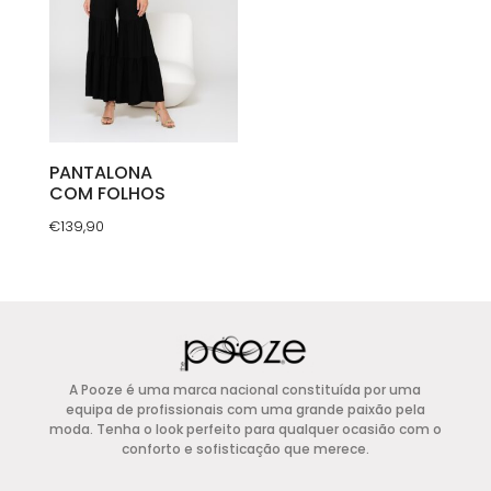
may
may
be
be
chosen
chosen
on
on
the
the
product
product
PANTALONA
page
COM FOLHOS
page
€
139,90
This
product
has
multiple
variants.
A Pooze é uma marca nacional constituída por uma
The
equipa de profissionais com uma grande paixão pela
options
moda. Tenha o look perfeito para qualquer ocasião com o
conforto e sofisticação que merece.
may
be