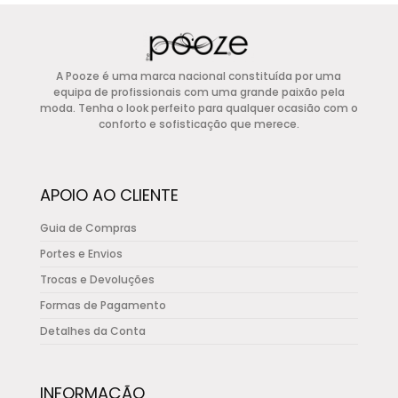
era:
é:
has
€95,00.
€28,50.
multiple
variants.
A Pooze é uma marca nacional constituída por uma
The
equipa de profissionais com uma grande paixão pela
options
moda. Tenha o look perfeito para qualquer ocasião com o
conforto e sofisticação que merece.
may
be
chosen
APOIO AO CLIENTE
on
the
Guia de Compras
product
Portes e Envios
page
Trocas e Devoluções
Formas de Pagamento
Detalhes da Conta
INFORMAÇÃO