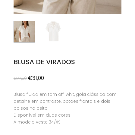
BLUSA DE VIRADOS
O
O
€
31,00
€
77,50
preço
preço
original
atual
Blusa fluida em tom off-whit, gola clássica com
era:
é:
detalhe em contraste, botões frontais e dois
€77,50.
€31,00.
bolsos no peito.
Disponível em duas cores.
A modelo veste 34/XS.