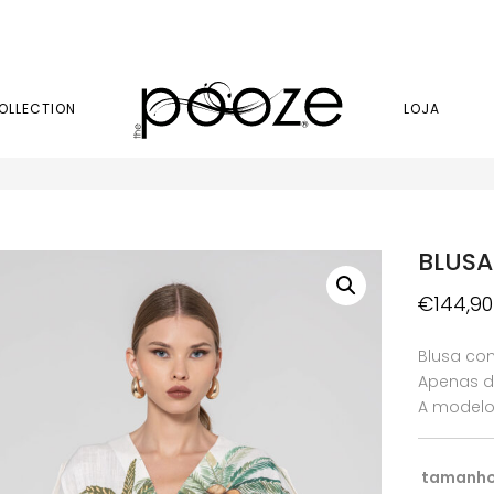
OLLECTION
LOJA
BLUSA
€
144,90
Blusa com
Apenas di
A modelo 
tamanh