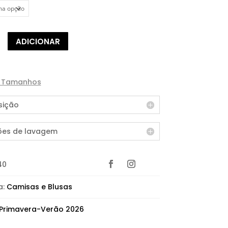
de
ADICIONAR
e Tamanhos
ição
ões de lavagem
40
a:
Camisas e Blusas
Primavera-Verão 2026