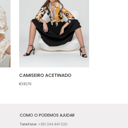
CAMISEIRO ACETINADO
€
131,70
This
product
has
multiple
COMO O PODEMOS AJUDAR
variants.
Telefone:
+351 244 841 020