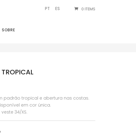
PT
ES
0 ITEMS
SOBRE
 TROPICAL
 padrão tropical e abertura nas costas.
sponível em cor única.
veste 34/XS.
o