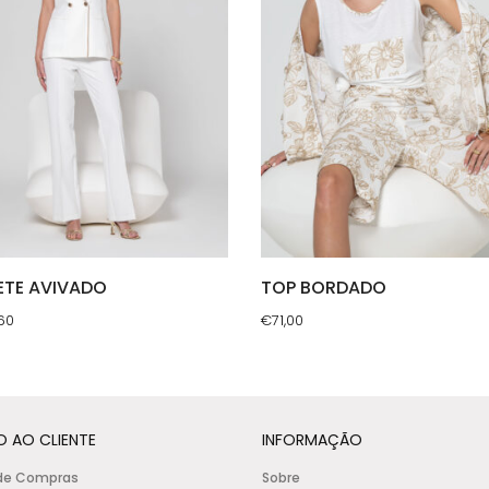
ETE AVIVADO
TOP BORDADO
60
€
71,00
This
uct
product
has
ple
multiple
O AO CLIENTE
INFORMAÇÃO
nts.
variants.
de Compras
Sobre