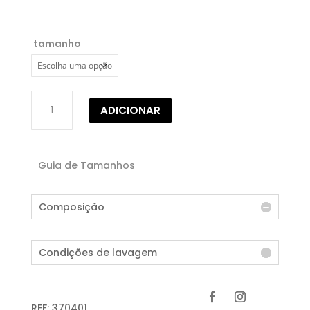
tamanho
Quantidade
ADICIONAR
de
CALÇA
EM
CROCHE
Guia de Tamanhos
Composição
Condições de lavagem
REF:
370401