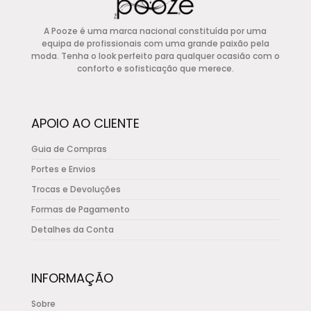
variants.
A Pooze é uma marca nacional constituída por uma
The
equipa de profissionais com uma grande paixão pela
options
moda. Tenha o look perfeito para qualquer ocasião com o
conforto e sofisticação que merece.
may
be
chosen
APOIO AO CLIENTE
on
the
Guia de Compras
product
Portes e Envios
page
Trocas e Devoluções
Formas de Pagamento
Detalhes da Conta
INFORMAÇÃO
Sobre