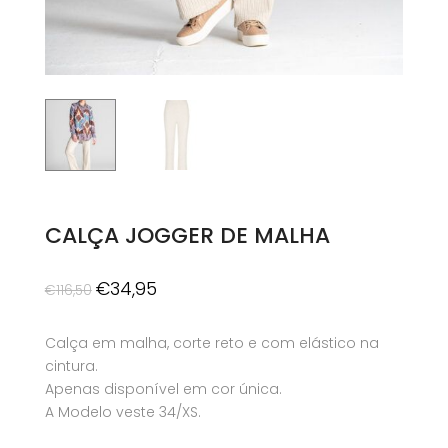
CALÇA JOGGER DE MALHA
O
O
€
34,95
€
116,50
preço
preço
original
atual
Calça em malha, corte reto e com elástico na
era:
é:
cintura.
€116,50.
€34,95.
Apenas disponível em cor única.
A Modelo veste 34/XS.