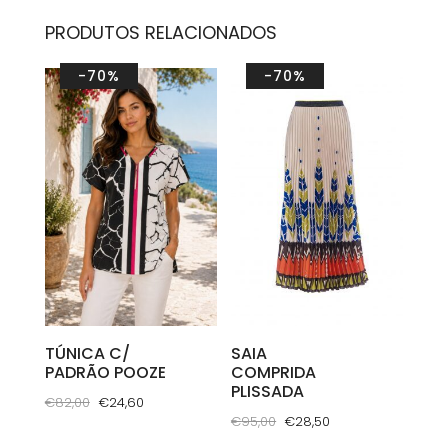
PRODUTOS RELACIONADOS
-70%
-70%
TÚNICA C/
SAIA
PADRÃO POOZE
COMPRIDA
PLISSADA
O
O
€
82,00
€
24,60
O
O
€
95,00
€
28,50
preço
preço
This
preço
preço
This