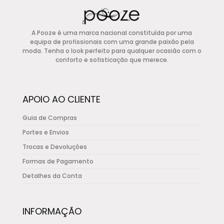
€77,50.
€31,00.
multiple
variants.
A Pooze é uma marca nacional constituída por uma
The
equipa de profissionais com uma grande paixão pela
options
moda. Tenha o look perfeito para qualquer ocasião com o
conforto e sofisticação que merece.
may
be
chosen
APOIO AO CLIENTE
on
the
Guia de Compras
product
Portes e Envios
page
Trocas e Devoluções
Formas de Pagamento
Detalhes da Conta
INFORMAÇÃO