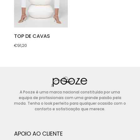
be
be
chosen
chosen
on
on
the
the
product
product
TOP DE CAVAS
page
page
€
91,20
This
product
has
multiple
variants.
A Pooze é uma marca nacional constituída por uma
The
equipa de profissionais com uma grande paixão pela
options
moda. Tenha o look perfeito para qualquer ocasião com o
conforto e sofisticação que merece.
may
be
chosen
APOIO AO CLIENTE
on