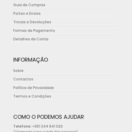
the
Guia de Compras
product
Portes e Envios
page
Trocas e Devoluções
Formas de Pagamento
Detalhes da Conta
INFORMAÇÃO
Sobre
Contactos
Política de Privacidade
Termos e Condições
COMO O PODEMOS AJUDAR
Telefone:
+351 244 841 020
(Chamada para a rede fixa nacional)