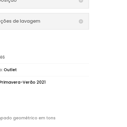
osição
ções de lavagem
46
a:
Outlet
Primavera-Verão 2021
mpado geométrico em tons