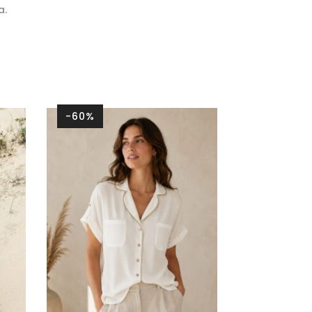
a.
-60%