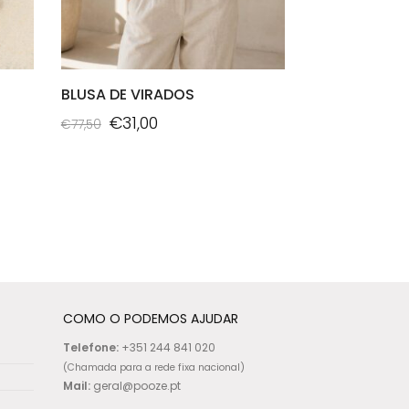
BLUSA DE VIRADOS
O
O
€
31,00
€
77,50
preço
preço
This
original
atual
product
era:
é:
has
€77,50.
€31,00.
multiple
variants.
The
options
may
COMO O PODEMOS AJUDAR
be
Telefone:
+351 244 841 020
chosen
(Chamada para a rede fixa nacional)
on
Mail:
geral@pooze.pt
the