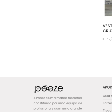
VEST
CRU
€
157
This
prod
has
multi
varia
The
opti
APOI
may
Guia 
be
A Pooze é uma marca nacional
constituída por uma equipa de
Porte
chos
profissionais com uma grande
on
Troca