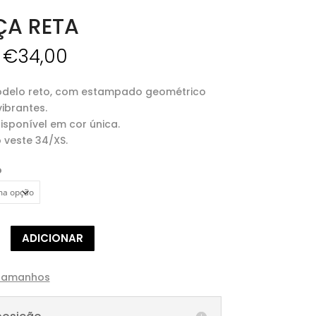
ÇA RETA
O
O
€
34,00
preço
preço
original
atual
delo reto, com estampado geométrico
era:
é:
ibrantes.
€85,00.
€34,00.
sponível em cor única.
 veste 34/XS.
o
de
ADICIONAR
 Tamanhos