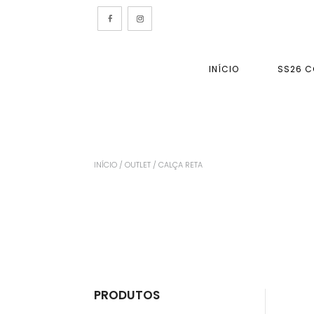
INÍCIO
SS26 C
INÍCIO
/
OUTLET
/ CALÇA RETA
PRODUTOS