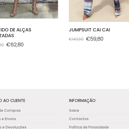
IDO DE ALÇAS
JUMPSUIT CAI CAI
ZADAS
O
O
€
59,80
€
149,50
O
O
€
62,80
,00
preço
preço
This
preço
preço
original
atual
product
original
atual
uct
era:
é:
has
era:
é:
€149,50.
€59,80.
multiple
€157,00.
€62,80.
ple
variants.
nts.
The
options
ons
may
O AO CLIENTE
INFORMAÇÃO
be
de Compras
Sobre
chosen
s e Envios
Contactos
en
on
s e Devoluções
Política de Privacidade
the