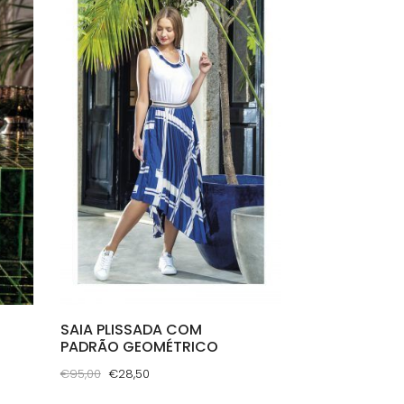
SAIA PLISSADA COM
PADRÃO GEOMÉTRICO
O
O
€
95,00
€
28,50
preço
preço
This