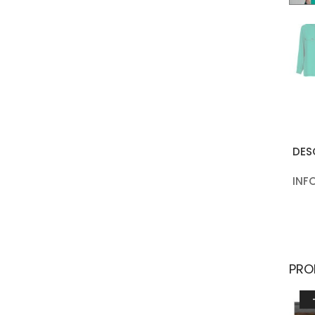
DES
INF
PRO