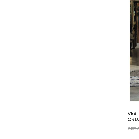
VEST
CRU
€
157,
This