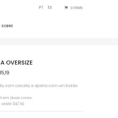
PT
ES
0 ITEMS
SOBRE
A OVERSIZE
O
35,19
reço
preço
iginal
atual
ida, com carcela, e aperta com um botão
a:
é:
17,30.
€35,19.
l em duas cores.
veste 34/ XS.