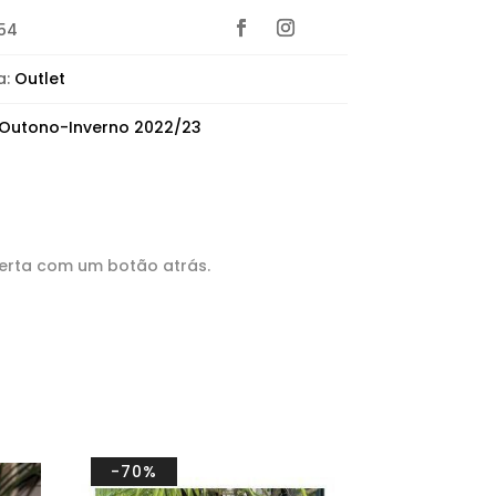
54
a:
Outlet
Outono-Inverno 2022/23
perta com um botão atrás.
-70%