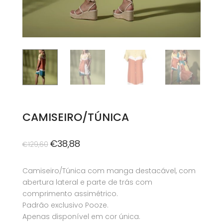
CAMISEIRO/TÚNICA
O
O
€
38,88
€
129,60
preço
preço
original
atual
Camiseiro/Túnica com manga destacável, com
era:
é:
abertura lateral e parte de trás com
€129,60.
€38,88.
comprimento assimétrico.
Padrão exclusivo Pooze.
Apenas disponível em cor única.