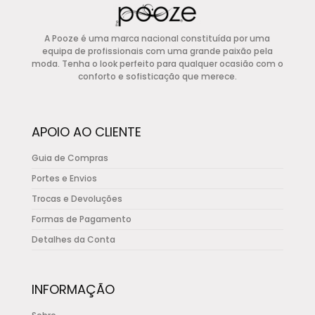
€157,00.
€78,50.
multiple
variants.
A Pooze é uma marca nacional constituída por uma
The
equipa de profissionais com uma grande paixão pela
options
moda. Tenha o look perfeito para qualquer ocasião com o
conforto e sofisticação que merece.
may
be
chosen
APOIO AO CLIENTE
on
the
Guia de Compras
product
Portes e Envios
page
Trocas e Devoluções
Formas de Pagamento
Detalhes da Conta
INFORMAÇÃO