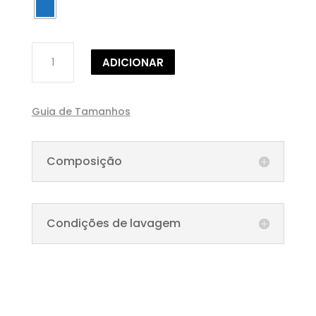
Quantidade
ADICIONAR
de
SAIA
PLISSADA
Guia de Tamanhos
COM
PADRÃO
GEOMÉTRICO
Composição
Condições de lavagem