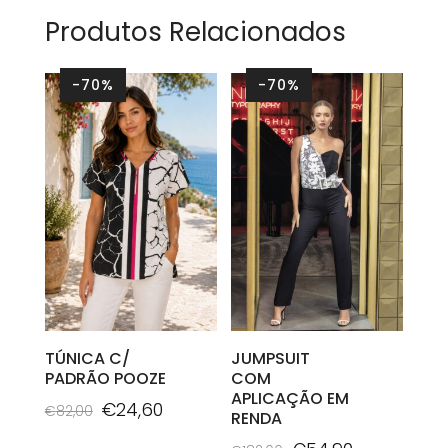
Produtos Relacionados
-70%
-70%
TÚNICA C/
JUMPSUIT
PADRÃO POOZE
COM
APLICAÇÃO EM
O
O
€
24,60
€
82,00
RENDA
preço
preço
This