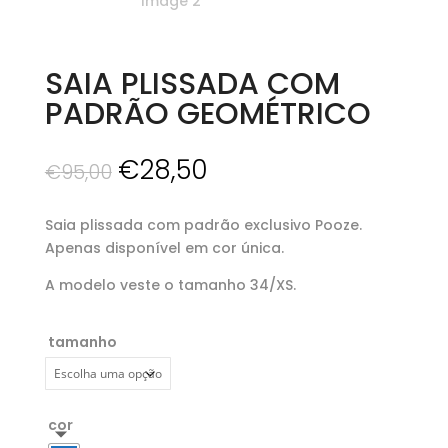
SAIA PLISSADA COM
PADRÃO GEOMÉTRICO
O
O
€
28,50
€
95,00
preço
preço
original
atual
Saia plissada com padrão exclusivo Pooze.
era:
é:
Apenas disponível em cor única.
€95,00.
€28,50.
A modelo veste o tamanho 34/XS.
tamanho
cor