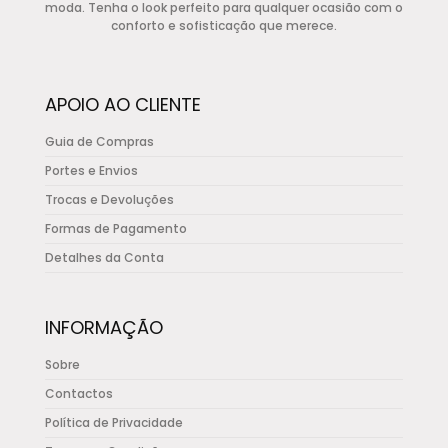
chosen
moda. Tenha o look perfeito para qualquer ocasião com o
conforto e sofisticação que merece.
on
the
product
APOIO AO CLIENTE
page
Guia de Compras
Portes e Envios
Trocas e Devoluções
Formas de Pagamento
Detalhes da Conta
INFORMAÇÃO
Sobre
Contactos
Política de Privacidade