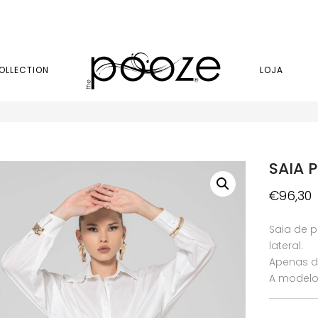
OLLECTION
LOJA
SAIA 
€
96,30
Saia de p
lateral.
Apenas di
A modelo 