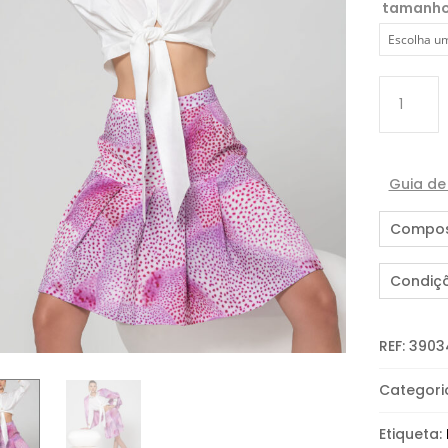
tamanh
Quantida
de
SAIA
PREGAS
Guia d
Compos
Condiç
REF:
3903
Categori
Etiqueta: