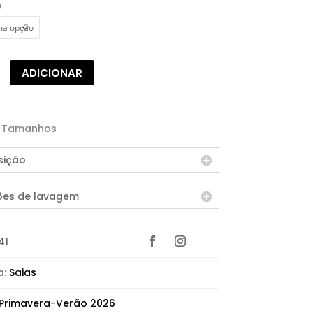
o
de
ADICIONAR
e Tamanhos
ição
ões de lavagem
41
a:
Saias
Primavera-Verão 2026