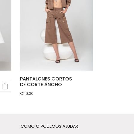
PANTALONES CORTOS
DE CORTE ANCHO
€
119,00
This
product
has
multiple
COMO O PODEMOS AJUDAR
variants.