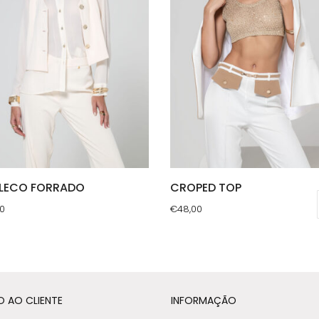
LECO FORRADO
CROPED TOP
20
€
48,00
This
uct
product
has
ple
multiple
O AO CLIENTE
INFORMAÇÃO
nts.
variants.