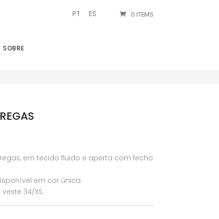
PT
ES
0 ITEMS
SOBRE
PREGAS
regas, em tecido fluido e aperta com fecho
sponível em cor única.
veste 34/XS.