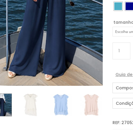
tamanh
Quantida
de
TOP
ASSIMÉTR
Guia d
Compos
Condiç
REF:
2705