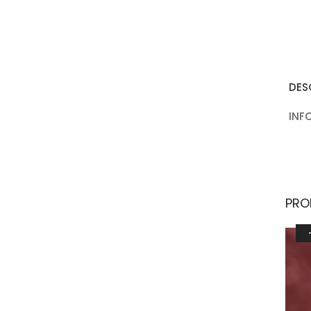
DES
INF
PRO