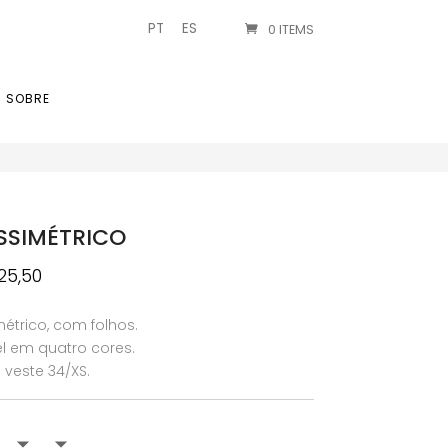
PT
ES
0 ITEMS
SOBRE
SSIMÉTRICO
O
25,50
reço
preço
iginal
atual
étrico, com folhos.
ra:
é:
l em quatro cores.
85,00.
€25,50.
veste 34/XS.