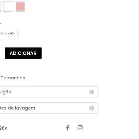
o
de
ADICIONAR
ICO
e Tamanhos
ição
ões de lavagem
26A