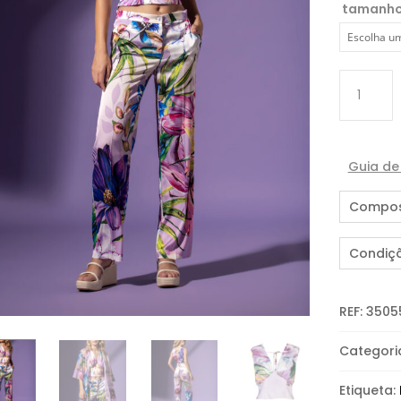
tamanh
Quantida
de
TOP
CROPPED
Guia d
Compos
Condiç
REF:
3505
Categori
Etiqueta: