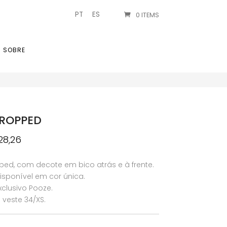
PT
ES
0 ITEMS
SOBRE
ROPPED
O
28,26
reço
preço
iginal
atual
ed, com decote em bico atrás e à frente.
a:
é:
sponível em cor única.
94,20.
€28,26.
clusivo Pooze.
veste 34/XS.