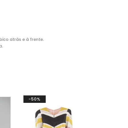
co atrás e à frente.
a.
-50%