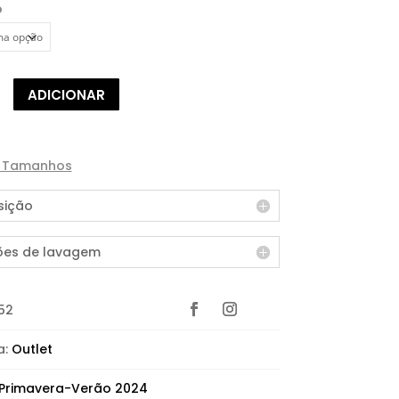
o
de
ADICIONAR
e Tamanhos
ição
ões de lavagem
52
a:
Outlet
Primavera-Verão 2024