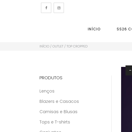
INÍCIO
SS26 C
INÍCIO
/
OUTLET
/ TOP CROPPED
PRODUTOS
Lenços
Blazers e Casacos
Camisas e Blusas
Tops e T-shirts