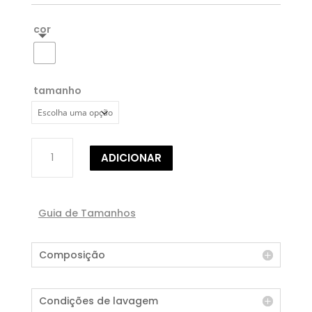
cor
tamanho
Quantidade
ADICIONAR
de
TÚNICA
C/PADRÃO
GEOMÉTRICO
Guia de Tamanhos
Composição
Condições de lavagem