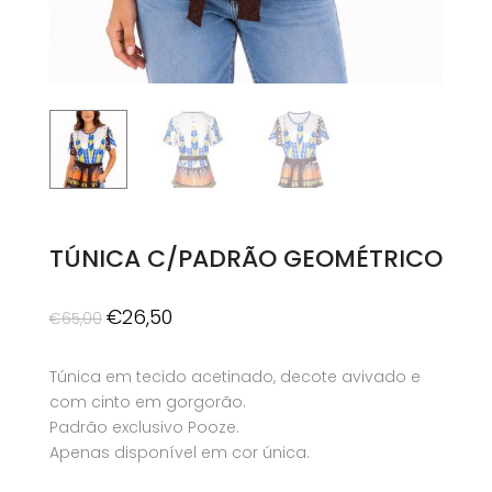
TÚNICA C/PADRÃO GEOMÉTRICO
O
O
€
26,50
€
65,00
preço
preço
original
atual
Túnica em tecido acetinado, decote avivado e
era:
é:
com cinto em gorgorão.
€65,00.
€26,50.
Padrão exclusivo Pooze.
Apenas disponível em cor única.