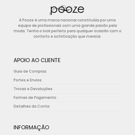
€149,00.
€74,50.
multiple
variants.
A Pooze é uma marca nacional constituída por uma
The
equipa de profissionais com uma grande paixão pela
options
moda. Tenha o look perfeito para qualquer ocasião com o
conforto e sofisticação que merece.
may
be
chosen
APOIO AO CLIENTE
on
the
Guia de Compras
product
Portes e Envios
page
Trocas e Devoluções
Formas de Pagamento
Detalhes da Conta
INFORMAÇÃO