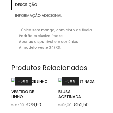
DESCRIÇÃO
INFORMAÇÃO ADICIONAL
Túnica sem manga, com cinto de fivela.
Padrão exclusivo Pooze.
Apenas disponível em cor única.
A modelo veste 34/XS.
Produtos Relacionados
-50%
-50%
VESTIDO DE
BLUSA
LINHO
ACETINADA
O
O
O
O
€
78,50
€
52,50
€
157,00
€
105,00
preço
preço
preço
preço
This
This