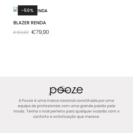
original
atual
original
atual
product
product
-50%
era:
é:
era:
é:
has
has
€157,00.
€78,50.
€105,00.
€52,50.
multiple
multiple
BLAZER RENDA
variants.
variants.
O
O
€
79,90
€
159,80
The
The
preço
preço
This
options
options
original
atual
product
may
may
era:
é:
has
be
be
€159,80.
€79,90.
multiple
chosen
chosen
variants.
on
on
The
the
the
options
product
product
may
page
page
A Pooze é uma marca nacional constituída por uma
be
equipa de profissionais com uma grande paixão pela
chosen
moda. Tenha o look perfeito para qualquer ocasião com o
conforto e sofisticação que merece.
on
the
product