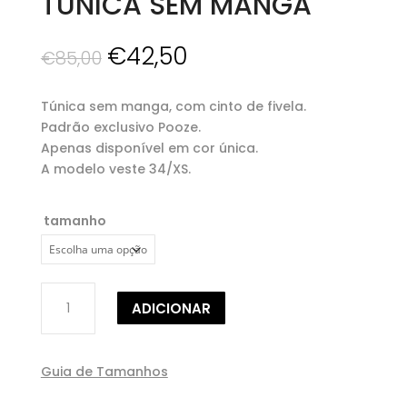
TÚNICA SEM MANGA
O
O
€
42,50
€
85,00
preço
preço
original
atual
Túnica sem manga, com cinto de fivela.
era:
é:
Padrão exclusivo Pooze.
€85,00.
€42,50.
Apenas disponível em cor única.
A modelo veste 34/XS.
tamanho
Quantidade
ADICIONAR
de
TÚNICA
SEM
Guia de Tamanhos
MANGA