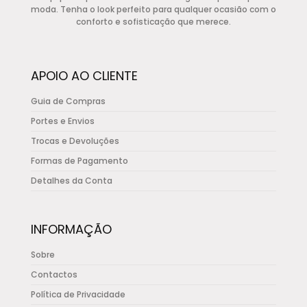
options
moda. Tenha o look perfeito para qualquer ocasião com o
conforto e sofisticação que merece.
may
be
chosen
APOIO AO CLIENTE
on
the
Guia de Compras
product
Portes e Envios
page
Trocas e Devoluções
Formas de Pagamento
Detalhes da Conta
INFORMAÇÃO
Sobre
Contactos
Política de Privacidade