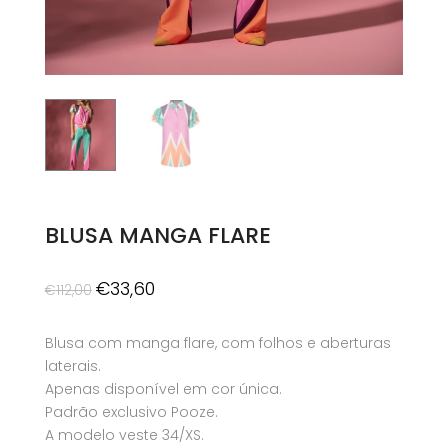
BLUSA MANGA FLARE
O
O
€
33,60
€
112,00
preço
preço
original
atual
Blusa com manga flare, com folhos e aberturas
era:
é:
laterais.
€112,00.
€33,60.
Apenas disponível em cor única.
Padrão exclusivo Pooze.
A modelo veste 34/XS.