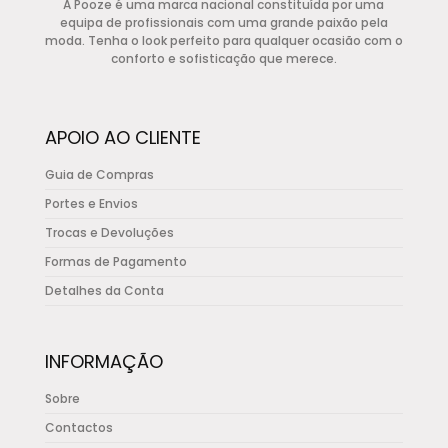
A Pooze é uma marca nacional constituída por uma
The
equipa de profissionais com uma grande paixão pela
options
moda. Tenha o look perfeito para qualquer ocasião com o
conforto e sofisticação que merece.
may
be
chosen
APOIO AO CLIENTE
on
the
Guia de Compras
product
Portes e Envios
page
Trocas e Devoluções
Formas de Pagamento
Detalhes da Conta
INFORMAÇÃO
Sobre
Contactos