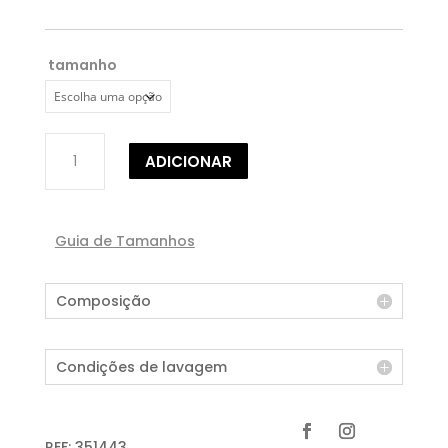
tamanho
Quantidade
ADICIONAR
de
BLUSA
MANGA
FLARE
Guia de Tamanhos
Composição
Condições de lavagem
REF:
351443