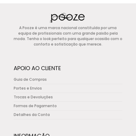
The
options
may
A Pooze é uma marca nacional constituída por uma
be
equipa de profissionais com uma grande paixão pela
chosen
moda. Tenha o look perfeito para qualquer ocasião com o
conforto e sofisticação que merece.
on
the
product
APOIO AO CLIENTE
page
Guia de Compras
Portes e Envios
Trocas e Devoluções
Formas de Pagamento
Detalhes da Conta
INFORMAÇÃO