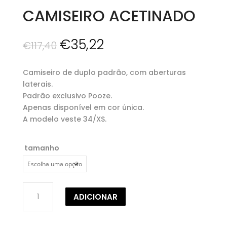
CAMISEIRO ACETINADO
O
O
€
35,22
€
117,40
preço
preço
original
atual
Camiseiro de duplo padrão, com aberturas
era:
é:
laterais.
€117,40.
€35,22.
Padrão exclusivo Pooze.
Apenas disponível em cor única.
A modelo veste 34/XS.
tamanho
Quantidade
ADICIONAR
de
CAMISEIRO
ACETINADO