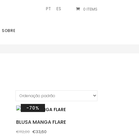
PT
ES
0 ITEMS
SOBRE
-70%
BLUSA MANGA FLARE
O
O
€
112,00
€
33,60