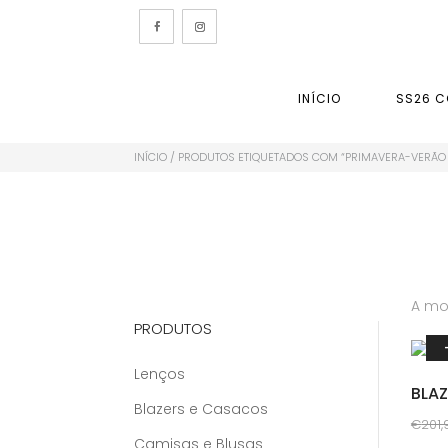
INÍCIO
SS26 C
INÍCIO
/ PRODUTOS ETIQUETADOS COM “PRIMAVERA-VERÃO
A mos
PRODUTOS
Lenços
BLA
Blazers e Casacos
€
201,
Camisas e Blusas