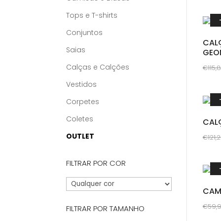
This
prod
Tops e T-shirts
has
Conjuntos
multi
CAL
Saias
GEO
varia
The
Calças e Calções
€
115,
opti
This
Vestidos
may
prod
Corpetes
be
has
chos
Coletes
multi
CAL
on
varia
OUTLET
€
121,
the
The
This
prod
opti
FILTRAR POR COR
prod
pag
may
has
be
multi
CAM
chos
varia
€
59,
FILTRAR POR TAMANHO
on
The
This