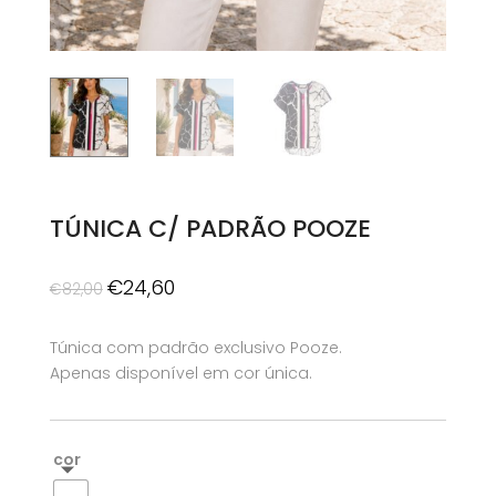
TÚNICA C/ PADRÃO POOZE
O
O
€
24,60
€
82,00
preço
preço
original
atual
Túnica com padrão exclusivo Pooze.
era:
é:
Apenas disponível em cor única.
€82,00.
€24,60.
cor