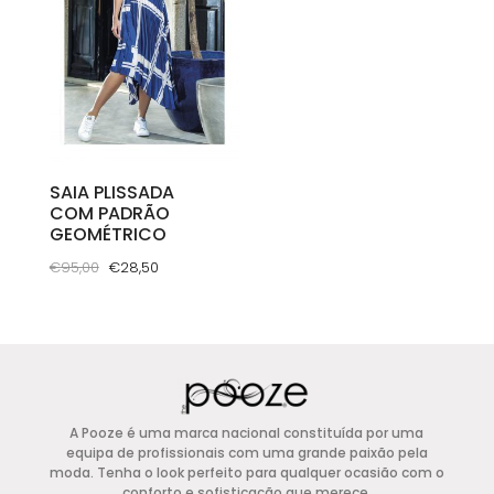
options
may
may
be
be
chosen
chosen
on
on
the
the
product
product
SAIA PLISSADA
page
COM PADRÃO
page
GEOMÉTRICO
O
O
€
95,00
€
28,50
preço
preço
This
original
atual
product
era:
é:
has
€95,00.
€28,50.
multiple
variants.
A Pooze é uma marca nacional constituída por uma
The
equipa de profissionais com uma grande paixão pela
options
moda. Tenha o look perfeito para qualquer ocasião com o
conforto e sofisticação que merece.