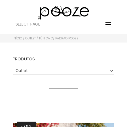
SELECT PAGE
INÍCIO
/
OUTLET
/ TÚNICA C/ PADRÃO POOZE
PRODUTOS
-70%