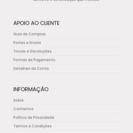
may
be
chosen
APOIO AO CLIENTE
on
the
Guia de Compras
product
Portes e Envios
page
Trocas e Devoluções
Formas de Pagamento
Detalhes da Conta
INFORMAÇÃO
Sobre
Contactos
Política de Privacidade
Termos e Condições