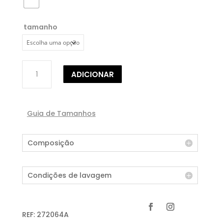
tamanho
Quantidade
ADICIONAR
de
TÚNICA
C/
PADRÃO
Guia de Tamanhos
POOZE
Composição
Condições de lavagem
REF:
272064A