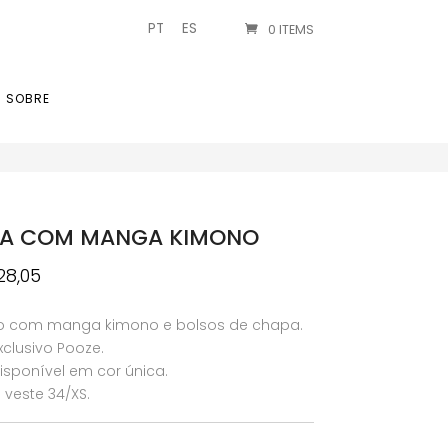
PT
ES
0 ITEMS
SOBRE
CA COM MANGA KIMONO
O
28,05
reço
preço
iginal
atual
o com manga kimono e bolsos de chapa.
a:
é:
clusivo Pooze.
93,50.
€28,05.
sponível em cor única.
veste 34/XS.