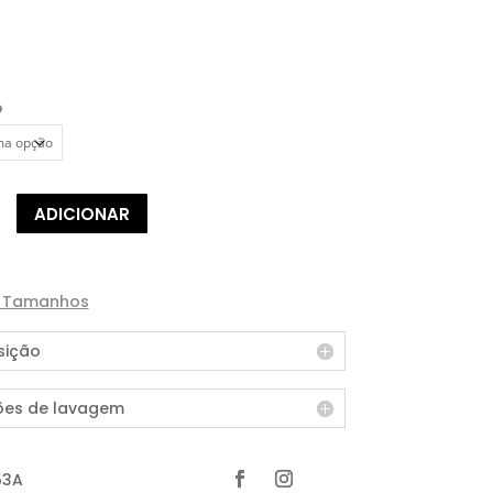
o
de
ADICIONAR
e Tamanhos
ição
ões de lavagem
53A