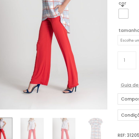
cor
tamanh
Quantida
de
TÚNICA
COM
MANGA
Guia d
KIMONO
Compos
Condiç
REF:
3120