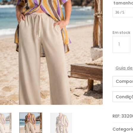
tamanh
Em stock
Quantida
de
TÚNICA
DE
RISCAS
Guia d
Compos
Condiç
REF:
3320
Categori