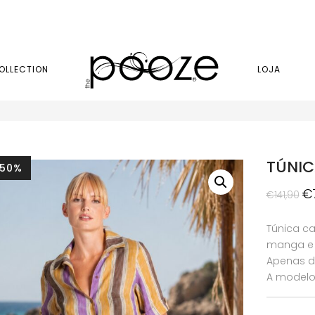
OLLECTION
LOJA
TÚNIC
-50%
O
€
€
141,90
p
or
Túnica ca
er
manga e r
€1
Apenas di
A modelo 