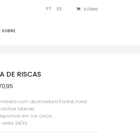
PT
ES
0 ITEMS
SOBRE
A DE RISCAS
O
70,95
reço
preço
iginal
atual
miseiro com abotoadura frontal, meia
a:
é:
achas laterais.
41,90.
€70,95.
sponível em cor única.
veste 34/XS.