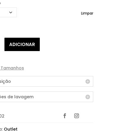
o
Limpar
de
ADICIONAR
e Tamanhos
ição
ões de lavagem
02
a:
Outlet