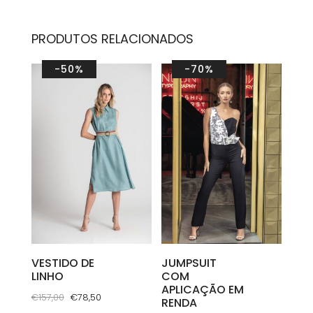
PRODUTOS RELACIONADOS
-50%
-70%
VESTIDO DE
JUMPSUIT
LINHO
COM
APLICAÇÃO EM
O
O
€
157,00
€
78,50
RENDA