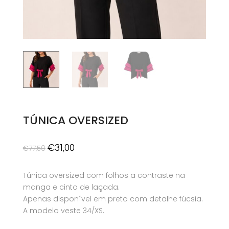
TÚNICA OVERSIZED
O
O
€
31,00
€
77,50
preço
preço
original
atual
Túnica oversized com folhos a contraste na
era:
é:
manga e cinto de laçada.
€77,50.
€31,00.
Apenas disponível em preto com detalhe fúcsia.
A modelo veste 34/XS.