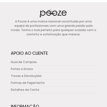
era:
é:
has
€73,20.
€29,28.
multiple
variants.
A Pooze é uma marca nacional constituída por uma
The
equipa de profissionais com uma grande paixão pela
options
moda. Tenha o look perfeito para qualquer ocasião com o
conforto e sofisticação que merece.
may
be
chosen
APOIO AO CLIENTE
on
the
Guia de Compras
product
Portes e Envios
page
Trocas e Devoluções
Formas de Pagamento
Detalhes da Conta
INFORMAÇÃO