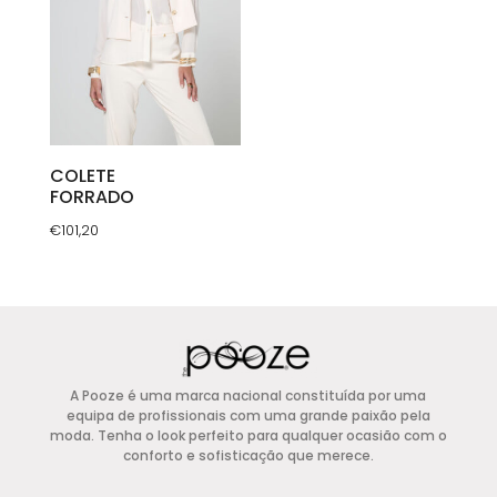
may
may
be
be
chosen
chosen
on
on
the
the
product
product
COLETE
FORRADO
page
page
€
101,20
This
product
has
multiple
variants.
A Pooze é uma marca nacional constituída por uma
The
equipa de profissionais com uma grande paixão pela
options
moda. Tenha o look perfeito para qualquer ocasião com o
conforto e sofisticação que merece.
may
be