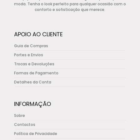
chosen
moda. Tenha o look perfeito para qualquer ocasião com o
conforto e sofisticação que merece.
on
the
product
APOIO AO CLIENTE
page
Guia de Compras
Portes e Envios
Trocas e Devoluções
Formas de Pagamento
Detalhes da Conta
INFORMAÇÃO
Sobre
Contactos
Política de Privacidade