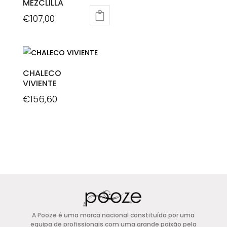
MEZCLILLA
product
€
107,00
has
This
multiple
product
variants.
has
The
multiple
CHALECO
options
VIVIENTE
variants.
may
The
€
156,60
be
options
This
chosen
may
product
on
be
has
the
chosen
multiple
product
on
variants.
page
the
The
product
options
page
may
A Pooze é uma marca nacional constituída por uma
be
equipa de profissionais com uma grande paixão pela