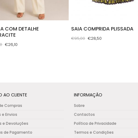
SA COM DETALHE
SAIA COMPRIDA PLISSADA
RACITE
O
O
€
95,00
€
28,50
O
O
00
€
26,10
preço
preço
This
preço
preço
original
atual
product
original
atual
uct
era:
é:
has
era:
é:
€95,00.
€28,50.
multiple
€87,00.
€26,10.
ple
variants.
nts.
The
options
O AO CLIENTE
INFORMAÇÃO
ons
may
de Compras
Sobre
be
s e Envios
Contactos
chosen
s e Devoluções
Política de Privacidade
en
on
as de Pagamento
Termos e Condições
the