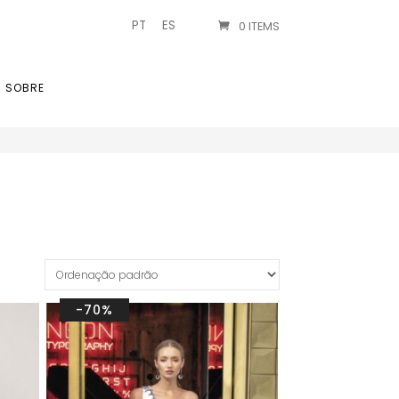
PT
ES
0 ITEMS
SOBRE
-70%