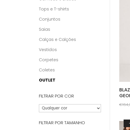
Tops e T-shirts
Conjuntos
Saias
Calças e Calções
Vestidos
Corpetes
Coletes
OUTLET
BLA
GEO
FILTRAR POR COR
€
164,
This
prod
FILTRAR POR TAMANHO
has