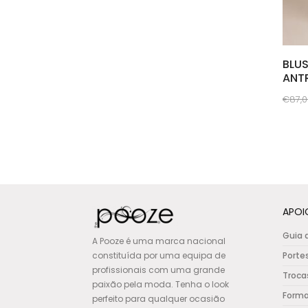
BLU
ANT
€
87,
This
prod
has
multi
varia
The
APOI
opti
Guia 
A Pooze é uma marca nacional
may
constituída por uma equipa de
Porte
be
profissionais com uma grande
Troca
chos
paixão pela moda. Tenha o look
on
Form
perfeito para qualquer ocasião