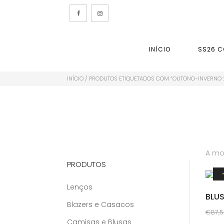
INÍCIO
SS26 C
INÍCIO
/ PRODUTOS ETIQUETADOS COM “OUTONO-INVERNO 
A mos
PRODUTOS
Lenços
BLU
Blazers e Casacos
€
87,
Camisas e Blusas