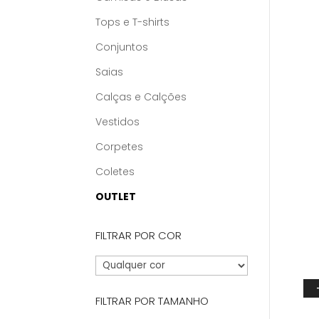
This
prod
Tops e T-shirts
has
Conjuntos
multi
Saias
varia
The
Calças e Calções
opti
Vestidos
may
Corpetes
be
chos
Coletes
on
OUTLET
the
prod
FILTRAR POR COR
pag
FILTRAR POR TAMANHO