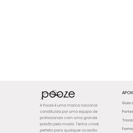
pag
be
chos
on
the
prod
pag
APOI
Guia 
A Pooze é uma marca nacional
constituída por uma equipa de
Porte
profissionais com uma grande
Troca
paixão pela moda. Tenha o look
Form
perfeito para qualquer ocasião