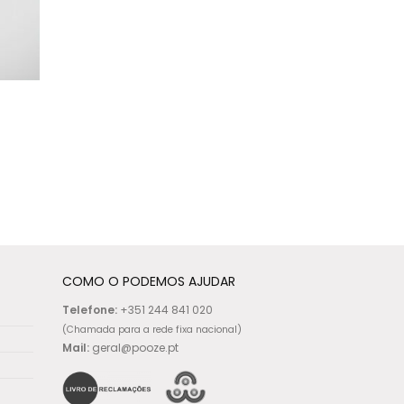
page
COMO O PODEMOS AJUDAR
Telefone:
+351 244 841 020
(Chamada para a rede fixa nacional)
Mail:
geral@pooze.pt