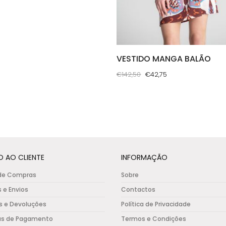
e
page
en
VESTIDO MANGA BALÃO
uct
O
O
e
€
142,50
€
42,75
preço
preço
This
original
atual
product
era:
é:
has
€142,50.
€42,75.
multiple
variants.
The
O AO CLIENTE
INFORMAÇÃO
options
de Compras
Sobre
may
s e Envios
Contactos
be
s e Devoluções
Política de Privacidade
chosen
on
as de Pagamento
Termos e Condições